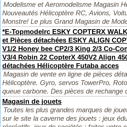
Modelisme et Aeromodelisme Magasin Hél
Nouveautés Hélicoptère RC, Avions, Voit
Monstre! Le plus Grand Magasin de Mod
*E-Topmodelrc ESKY COPTERX WALKE
et Pièces détachées ESKY ALIGN C
V1/2 Honey bee CP2/3 King 2/3 Co-
V3/4 Robin 22 CopterX 450V2 Align 45
détachées Hélicoptère Futaba acces
Magasin de vente en ligne de pièces dét
Hélicoptère. Gyro, servos TowerPro, Roto
queue carbone. Des pièces de rechange c
Magasin de jouets
Toutes les plus grandes marques de jouet
sur le site la caverne des jouets : jeux édu
récréatifs, jeux de sociétés : faites votre 