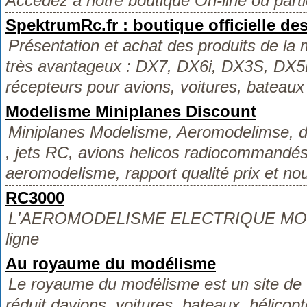
Accédez à notre boutique On-line ou partic
SpektrumRc.fr : boutique officielle de
Présentation et achat des produits de la
très avantageux : DX7, DX6i, DX3S, DX5E.
récepteurs pour avions, voitures, bateaux e
Modelisme Miniplanes Discount
Miniplanes Modelisme, Aeromodelimse, di
, jets RC, avions helicos radiocommand
aeromodelisme, rapport qualité prix et nou
RC3000
L'AEROMODELISME ELECTRIQUE MOIN
ligne
Au royaume du modélisme
Le royaume du modélisme est un site de 
réduit davions, voitures, bateaux, hélico