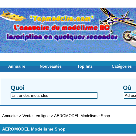
Annuaire
Nouveautés
Top hits
Catégories
Quoi
Où
Annuaire
>
Ventes en ligne
>
AEROMODEL Modelisme Shop
AEROMODEL Modelisme Shop